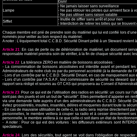
Gsm!
- Ne jamais laisser sans surveillance
Lampe
- Ne pas éblouir les pilotes qui arrivent face à 
- Ne pas utiliser sans raison valable
- Inutile de siffler sans arrêt et pour rien
Sifflet
- Interdiction de retirer les billes qui se trouven
Chaque membre est prié de prendre soin du matériel qui lui est confié lors d’un
nommés pour veiller au bon respect du matériel.
A noter : L’équipement total C.C.B.D. Sécurité Dinant prêté à un Steward revient à 
Article 21
:
En cas de perte ou de détérioration de matériel, un document serva
responsable matériel prendra soin de vérifier, à la fin de chaque sécurité avec les 
Article 22
:
La tolérance ZERO en matière de boissons alcoolisées :
- La consommation de boissons alcoolisées est interdite avant et pendant les 
Administrateurs de notre club ou par du personnel accrédité (à la demande de l’A.
- Lors d’un contrôle par le C.C.B.D. Sécurité Dinant, en cas de manquement aux exi
- Lors d’un contrôle par l’A.S.A.F., tout commissaire de sécurité ou steward qu
rapport sera rédigé et soumis au GT CAS qui proposera au Conseil d’Administrati
Article 23
:
Pour ce qui est de l’utilisation des radios en sécurité: un cours sur l’
sont pas des jouets et ont un but de "sécurité". Elles permettent d’appeler en 
via une demande faite auprès d’un des administrateurs du C.C.B.D. Sécurité Di
évitez grossièretés, insultes, insanités, délires et moqueries durant toute la sécur
- En cas de mauvaise utilisation de celle-ci, la radio sera reprise directement 
personnelles, le membre veillera à couper sa radio et à cesser directement ses s
personnelle, le membre veillera à ce que celle-ci soit dans un état de fonctionnem
- A noter : Pour ce qui est des voitures : les diffuseurs extérieurs sont INTE
spectateurs.
Article 24
:
Lors des sécurités, tout agent se voit dans l'obligation de respecte