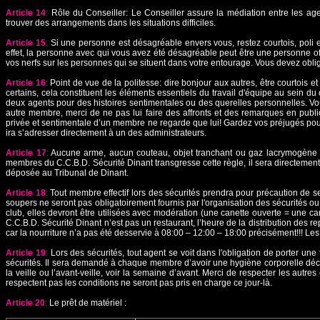
Article 14
:
Rôle du Conseiller: Le Conseiller assure la médiation entre les agent
trouver des arrangements dans les situations difficiles.
Article 15
:
Si une personne est désagréable envers vous, restez courtois, poli
effet, la personne avec qui vous avez été désagréable peut être une personne off
vos nerfs sur les personnes qui se situent dans votre entourage. Vous devez obliga
Article 16
:
Point de vue de la politesse: dire bonjour aux autres, être courtois 
certains, cela constituent les éléments essentiels du travail d'équipe au sein d
deux agents pour des histoires sentimentales ou des querelles personnelles. V
autre membre, merci de ne pas lui faire des affronts et des remarques en publ
privée et sentimentale d’un membre ne regarde que lui! Gardez vos préjugés pour
ira s’adresser directement à un des administrateurs.
Article 17
:
Aucune arme, aucun couteau, objet tranchant ou gaz lacrymogène n
membres du C.C.B.D. Sécurité Dinant transgresse cette règle, il sera directement e
déposée au Tribunal de Dinant.
Article 18
:
Tout membre effectif lors des sécurités prendra pour précaution de se
soupers ne seront pas obligatoirement fournis par l'organisation des sécurités ou 
club, elles devront être utilisées avec modération (une canette ouverte = une can
C.C.B.D. Sécurité Dinant n’est pas un restaurant, l’heure de la distribution des r
car la nourriture n’a pas été desservie à 08:00 – 12:00 – 18:00 précisément!!! Le
Article 19
:
Lors des sécurités, tout agent se voit dans l'obligation de porter u
sécurités. Il sera demandé à chaque membre d’avoir une hygiène corporelle décen
la veille ou l’avant-veille, voir la semaine d’avant. Merci de respecter les autre
respectent pas les conditions ne seront pas pris en charge ce jour-là.
Article 20
:
Le prêt de matériel :