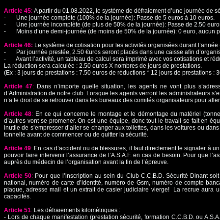
Article 45
:
A partir du 01.08.2022, le système de défraiement d’une journée de s
- Une journée complète (100% de la journée): Passe de 5 euros à 10 euros.
- Une journée incomplète (de plus de 50% de la journée): Passe de 2.50 euros
- Moins d’une demi-journée (de moins de 50% de la journée): 0 euro, aucun pa
Article 46:
Le système de cotisation pour les activités organisées durant l’année
- Par journée prestée, 2.50 €uros seront placés dans une caisse afin d’organise
- Avant l’activité, un tableau de calcul sera imprimé avec vos cotisations et réd
La réduction sera calculée : 2.50 euros X nombres de jours de prestations.
(Ex : 3 jours de prestations : 7.50 euros de réductions * 12 jours de prestations : 
Article 47
:
Dans n’importe quelle situation, les agents ne vont plus s’adre
d’Administration de notre club. Lorsque les agents verront les administrateurs s’e
n’a le droit de se retrouver dans les bureaux des comités organisateurs pour al
Article 48
:
En ce qui concerne le montage et le démontage du matériel (tonnell
d’autres vont se promener. On est une équipe, donc tout le travail se fait en équ
inutile de s’empresser d’aller se changer aux toilettes, dans les voitures ou dans
tonnelle avant de commencer ou de quitter la sécurité.
Article 49
:
En cas d’accident ou de blessures, il faut directement le signaler à u
pouvoir faire intervenir l’assurance de l’A.S.A.F. en cas de besoin. Pour que l’a
auprès du médecin de l’organisation avant la fin de l’épreuve.
Article 50
:
Pour que l’inscription au sein du Club C.C.B.D. Sécurité Dinant soi
national, numéro de carte d’identité, numéro de Gsm, numéro de compte banca
plaque, adresse mail et un extrait de casier judiciaire vierge! La recrue aura 
capacités.
Article 51
:
Les défraiements kilométriques :
- Lors de chaque manifestation (prestation sécurité, formation C.C.B.D. ou A.S.A