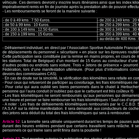
véhicule. Ces derniers devront y inscrire leurs itinéraires ainsi que les index kil
impérativement remis en fin de journée après la prestation afin de pouvoir effectu
- Les remboursements se feront de la manière suivante :
- de 0 à 49 kms : 7.50 €uros.
- de 200 à 249 kms : 20 
- de 50 à 99 kms : 10 €uros.
- de 250 à 299 kms : 25 
- de 100 à 149 kms : 12.50 €uros.
- de 300 à 349 kms : 30 
- de 150 à 199 kms : 15 €uros.
- de 350 à 399 kms : 40 
- au-delàs de 400 Kms : f
- Défraiement individuel, en direct par l’Association Sportive Automobile Francoph
de déplacements du personnel « sécuritaire » en place sur les épreuves routières
Cette participation sera constituée par la remise en mains propres, en cours de 
les stations Total de Belgique) d’un montant de 15 €uros au conducteur d’une
d’autres postes ou endroits sans voiture. Trois « Jetons de présence » pourron
Fédération, lors d’une manifestation ultérieure. (Pour plus d’informations conce
devoirs des commissaires CAS).
- En cas de doute sur la sincérité, la vérification des kilomètres sera refaite en 
- Pour ceux qui refuseront de participer au covoiturage, les frais kilométriques n
- Pour celui qui aura oublié ses biens personnels dans le chalet à Herbuchen
personne qui l’aura conduit (n’oubliez pas que le carburant est très coûteux !!)
- Les frais kilométriques ne seront remboursés qu’aux personnes qui démarreron
une heure et penser se faire rembourser les frais kilométriques ! Sauf cas d’urge
- A noter : Les frais de défraiements kilométriques remboursés par le C.C.B.D. 
l’A.S.A.F sur la même manifestation. Il sera demandé aux conducteurs de cocher 
des jetons sera déduit du total des frais kilométriques qui sera à rembourser.
Article 52
:
La tonnelle sera utilisée uniquement durant les temps de pauses auto
durant des heures entières pendant que certains travaillent sans relâche. Il s
personnels ce qui traine sans arrêt finira dans la poubelle !