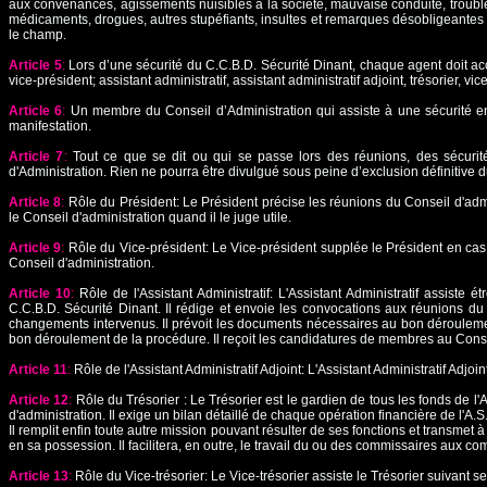
aux convenances, agissements nuisibles à la société, mauvaise conduite, trouble p
médicaments, drogues, autres stupéfiants, insultes et remarques désobligeantes 
le champ.
Article 5
:
Lors d’une sécurité du C.C.B.D. Sécurité Dinant, chaque agent doit acc
vice-président; assistant administratif, assistant administratif adjoint, trésorier, vic
Article 6
:
Un membre du Conseil d’Administration qui assiste à une sécurité en
manifestation.
Article 7
:
Tout ce que se dit ou qui se passe lors des réunions, des sécurit
d'Administration. Rien ne pourra être divulgué sous peine d’exclusion définitive d
Article 8
:
Rôle du Président: Le Président précise les réunions du Conseil d'admin
le Conseil d'administration quand il le juge utile.
Article 9
:
Rôle du Vice-président: Le Vice-président supplée le Président en cas d
Conseil d'administration.
Article 10
:
Rôle de l'Assistant Administratif: L'Assistant Administratif assiste 
C.C.B.D. Sécurité Dinant. Il rédige et envoie les convocations aux réunions du 
changements intervenus. Il prévoit les documents nécessaires au bon déroulemen
bon déroulement de la procédure. Il reçoit les candidatures de membres au Conseil 
Article 11
:
Rôle de l'Assistant Administratif Adjoint: L'Assistant Administratif Adjoi
Article 12
:
Rôle du Trésorier : Le Trésorier est le gardien de tous les fonds de l'
d'administration. Il exige un bilan détaillé de chaque opération financière de l'A.S
Il remplit enfin toute autre mission pouvant résulter de ses fonctions et transmet
en sa possession. Il facilitera, en outre, le travail du ou des commissaires aux 
Article 13
:
Rôle du Vice-trésorier: Le Vice-trésorier assiste le Trésorier suivant 