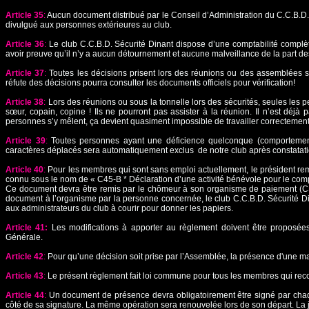
Article 35
:
Aucun document distribué par le Conseil d’Administration du C.C.B.D. S
divulgué aux personnes extérieures au club.
Article 36
:
Le club C.C.B.D. Sécurité Dinant dispose d’une comptabilité complè
avoir preuve qu’il n’y a aucun détournement et aucune malveillance de la part de
Article 37
:
Toutes les décisions prisent lors des réunions ou des assemblées s
réfute des décisions pourra consulter les documents officiels pour vérification!
Article 38
:
Lors des réunions ou sous la tonnelle lors des sécurités, seules les p
sœur, copain, copine ! Ils ne pourront pas assister à la réunion. Il n’est déjà
personnes s’y mêlent, ça devient quasiment impossible de travailler correctement
Article 39
:
Toutes personnes ayant une déficience quelconque (comportement
caractères déplacés sera automatiquement exclus de notre club après constatati
Article 40
:
Pour les membres qui sont sans emploi actuellement, le président re
connu sous le nom de « C45-B * Déclaration d’une activité bénévole pour le com
Ce document devra être remis par le chômeur à son organisme de paiement (CS
document à l’organisme par la personne concernée, le club C.C.B.D. Sécurité Di
aux administrateurs du club à courir pour donner les papiers.
Article 41:
Les modifications à apporter au règlement doivent être proposée
Générale.
Article 42
:
Pour qu’une décision soit prise par l’Assemblée, la présence d'une m
Article 43
:
Le présent règlement fait loi commune pour tous les membres qui recon
Article 44
:
Un document de présence devra obligatoirement être signé par chaq
côté de sa signature. La même opération sera renouvelée lors de son départ. La