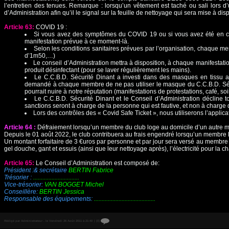
l’entretien des tenues. Remarque : lorsqu’un vêtement est taché ou sali lors 
d’Administration afin qu’il le signal sur la feuille de nettoyage qui sera mise à d
Article 63:
COVID 19 :
Si vous avez des symptômes du COVID 19 ou si vous avez été en cont
manifestation prévue à ce moment-là.
Selon les conditions sanitaires prévues par l’organisation, chaque me
d’1m50,…)
Le conseil d’Administration mettra à disposition, à chaque manifestat
produit désinfectant (pour se laver régulièrement les mains).
Le C.C.B.D. Sécurité Dinant a investi dans des masques en tissu av
demandé à chaque membre de ne pas utiliser le masque du C.C.B.D. Sécur
pourrait nuire à notre réputation (manifestations de protestations, café, s
Le C.C.B.D. Sécurité Dinant et le Conseil d’Administration décline 
sanctions seront à charge de la personne qui est fautive, et non à charge 
Lors des contrôles des « Covid Safe Ticket », nous utiliserons l’appli
Article 64 :
Défraiement lorsqu’un membre du club loge au domicile d’un autre 
Depuis le 01 août 2022, le club contribuera au frais engendré lorsqu’un membre
Un montant forfaitaire de 3 €uros par personne et par jour sera versé au membre 
gel douche, gant et essuis (ainsi que leur nettoyage après), l’électricité pour la c
Article 65:
Le Conseil d’Administration est composé de:
Président :& secrétaire
BERTIN Fabrice
Trésorier :
..............................
Vice-trésorier:
VAN BOGGET Michel
Conseillère:
BERTIN Jessica
Responsable des équipements:
........................................
Rédigé par Administrateur . le Vendredi 26 Août 2011 à 21:40
|
{0}