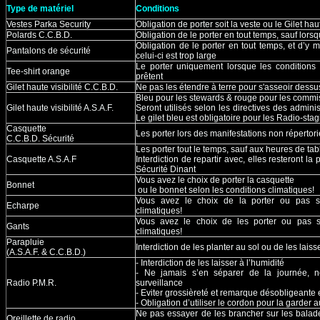
Type de matériel
Conditions
Vestes Parka Security
Obligation de porter soit la veste ou le Gilet haut
Polards C.C.B.D.
Obligation de le porter en tout temps, sauf lorsqu
Obligation de le porter en tout temps, et d’y m
Pantalons de sécurité
celui-ci est trop large
Le porter uniquement lorsque les conditions 
Tee-shirt orange
prêtent
Gilet haute visibilité C.C.B.D.
Ne pas les étendre à terre pour s'asseoir dessu
Bleu pour les stewards & rouge pour les commi
Gilet haute visibilité A.S.A.F.
Seront utilisés selon les directives des admini
Le gilet bleu est obligatoire pour les Radio-stag
Casquette
Les porter lors des manifestations non répertori
C.C.B.D. Sécurité
Les porter tout le temps, sauf aux heures de tab
Casquette A.S.A.F
Interdiction de repartir avec, elles resteront la
Sécurité Dinant
Vous avez le choix de porter la casquette
Bonnet
ou le bonnet selon les conditions climatiques!
Vous avez le choix de la porter ou pas se
Echarpe
climatiques!
Vous avez le choix de les porter ou pas s
Gants
climatiques!
Parapluie
Interdiction de les planter au sol ou de les lais
(A.S.A.F. & C.C.B.D.)
- Interdiction de les laisser à l’humidité
- Ne jamais s’en séparer de la journée, n
Radio P.M.R.
surveillance
- Eviter grossièreté et remarque désobligeante 
- Obligation d’utiliser le cordon pour la garder 
Ne pas essayer de les brancher sur les balad
Oreillette de radio