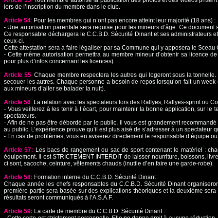
Article 53
:
Tout membre autorise la publication des photos et des vidéos prisent l
lors de l’inscription du membre dans le club.
Article 54
:
Pour les membres qui n’ont pas encore atteint leur majorité (18 ans) :
- Une autorisation parentale sera requise pour les mineurs d’âge. Ce document se
Ce responsable déchargera le C.C.B.D. Sécurité Dinant et ses administrateurs et
ceux-ci.
Cette attestation sera à faire légaliser par sa Commune qui y apposera le Scea
- Cette même autorisation permettra au membre mineur d’obtenir sa licence de 
pour plus d’infos concernant les licences).
Article 55
:
Chaque membre respectera les autres qui logeront sous la tonnelle. I
secouer les autres. Chaque personne a besoin de repos lorsqu’on fait un week-end 
aux mineurs d’aller se balader la nuit).
Article 56
:
La relation avec les spectateurs lors des Rallyes, Rallyes-sprint ou C
- Vous veillerez à les tenir à l’écart, pour maintenir la bonne application, sur le
spectateurs.
- Afin de ne pas être débordé par le public, il vous est grandement recommandé d’
au public. L’expérience prouve qu’il est plus aisé de s’adresser à un spectateur qu
- En cas de problèmes, vous en aviserez directement le responsable d’équipe ou 
Article 57:
Les bacs de rangement ou sac de sport contenant le matériel : 
équipement. Il est STRICTEMENT INTERDIT de laisser nourriture, boissons, livr
ci sont, sacoche, ceinture, vêtements chauds (inutile d’en faire une garde-robe).
Article 58:
Formation interne du C.C.B.D. Sécurité Dinant :
Chaque année les chefs responsables du C.C.B.D. Sécurité Dinant organiseront
première partie sera basée sur des explications théoriques et la deuxième ser
résultats seront communiqués à l’A.S.A.F.
Article 59:
La carte de membre du C.C.B.D. Sécurité Dinant :