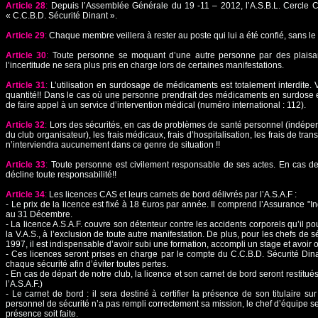
Article 28
:
Depuis l’Assemblée Générale du 19 -11 – 2012, l’A.S.B.L. Cercle 
« C.C.B.D. Sécurité Dinant ».
Article 29
:
Chaque membre veillera à rester au poste qui lui a été confié, sans le 
Article 30
:
Toute personne se moquant d’une autre personne par des plaisant
l’incertitude ne sera plus pris en charge lors de certaines manifestations.
Article 31
:
L’utilisation en surdosage de médicaments est totalement interdite
quantité!! Dans le cas où une personne prendrait des médicaments en surdose et n
de faire appel à un service d’intervention médical (numéro international : 112).
Article 32
:
Lors des sécurités, en cas de problèmes de santé personnel (indépenda
du club organisateur), les frais médicaux, frais d’hospitalisation, les frais de t
n’interviendra aucunement dans ce genre de situation !!
Article 33
:
Toute personne est civilement responsable de ses actes. En cas de
décline toute responsabilité!!
Article 34
:
Les licences CAS et leurs carnets de bord délivrés par l’A.S.A.F :
- Le prix de la licence est fixé à 18 €uros par année. Il comprend l’Assurance "In
au 31 Décembre.
- La licence A.S.A.F. couvre son détenteur contre les accidents corporels qu’il po
la V.A.S., à l’exclusion de toute autre manifestation. De plus, pour les chefs de
1997, il est indispensable d’avoir subi une formation, accompli un stage et avoir o
- Ces licences seront prises en charge par le compte du C.C.B.D. Sécurité Dinant
chaque sécurité afin d’éviter toutes pertes.
- En cas de départ de notre club, la licence et son carnet de bord seront rest
l’A.S.A.F.)
- Le carnet de bord : il sera destiné à certifier la présence de son titulaire 
personnel de sécurité n’a pas rempli correctement sa mission, le chef d’équipe se v
présence soit faite.