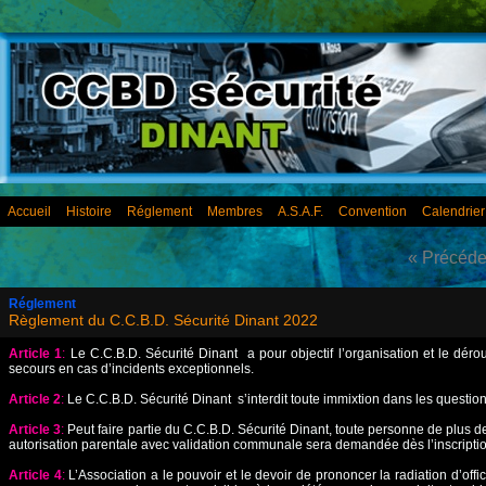
Accueil
Histoire
Réglement
Membres
A.S.A.F.
Convention
Calendrie
« Précéde
Réglement
Règlement du C.C.B.D. Sécurité Dinant 2022
Article 1
:
Le C.C.B.D. Sécurité Dinant a pour objectif l’organisation et le dérou
secours en cas d’incidents exceptionnels.
Article 2
:
Le C.C.B.D. Sécurité Dinant s’interdit toute immixtion dans les questions
Article 3
:
Peut faire partie du C.C.B.D. Sécurité Dinant, toute personne de plus d
autorisation parentale avec validation communale sera demandée dès l’inscriptio
Article 4
:
L’Association a le pouvoir et le devoir de prononcer la radiation d’o