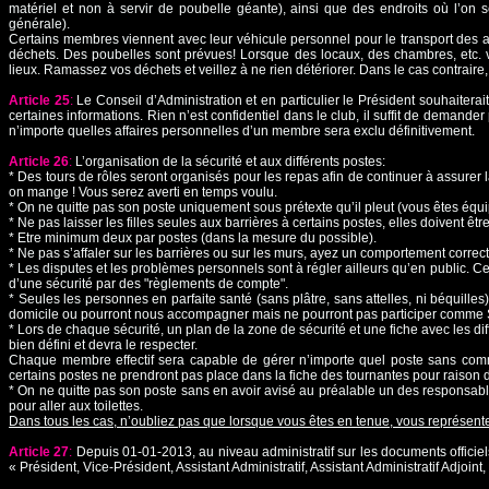
matériel et non à servir de poubelle géante), ainsi que des endroits où l’on se
générale).
Certains membres viennent avec leur véhicule personnel pour le transport des ag
déchets. Des poubelles sont prévues! Lorsque des locaux, des chambres, etc. v
lieux. Ramassez vos déchets et veillez à ne rien détériorer. Dans le cas contrair
Article 25
:
Le Conseil d’Administration et en particulier le Président souhaiter
certaines informations. Rien n’est confidentiel dans le club, il suffit de demander
n’importe quelles affaires personnelles d’un membre sera exclu définitivement.
Article 26
:
L’organisation de la sécurité et aux différents postes:
* Des tours de rôles seront organisés pour les repas afin de continuer à assurer 
on mange ! Vous serez averti en temps voulu.
* On ne quitte pas son poste uniquement sous prétexte qu’il pleut (vous êtes é
* Ne pas laisser les filles seules aux barrières à certains postes, elles doiven
* Etre minimum deux par postes (dans la mesure du possible).
* Ne pas s’affaler sur les barrières ou sur les murs, ayez un comportement correct
* Les disputes et les problèmes personnels sont à régler ailleurs qu’en public. Ce
d’une sécurité par des "règlements de compte".
* Seules les personnes en parfaite santé (sans plâtre, sans attelles, ni béquilles
domicile ou pourront nous accompagner mais ne pourront pas participer comme St
* Lors de chaque sécurité, un plan de la zone de sécurité et une fiche avec les d
bien défini et devra le respecter.
Chaque membre effectif sera capable de gérer n’importe quel poste sans comme
certains postes ne prendront pas place dans la fiche des tournantes pour raison d
* On ne quitte pas son poste sans en avoir avisé au préalable un des responsab
pour aller aux toilettes.
Dans tous les cas, n’oubliez pas que lorsque vous êtes en tenue, vous représente
Article 27
:
Depuis 01-01-2013, au niveau administratif sur les documents officiels
« Président, Vice-Président, Assistant Administratif, Assistant Administratif Adjoint