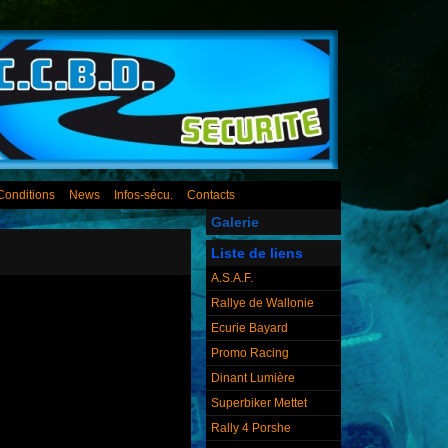
Conditions
News
Infos-sécu.
Contacts
Galerie
Liste de liens
A.S.A.F.
Rallye de Wallonie
Ecurie Bayard
Promo Racing
Dinant Lumière
Superbiker Mettet
Rally 4 Porshe