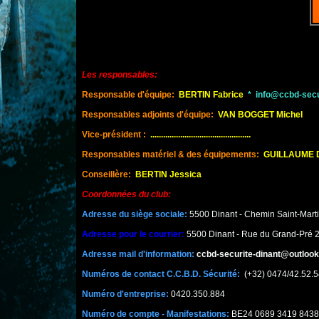
Les responsables:
Responsable d'équipe:
BERTIN Fabrice
*
info@ccbd-secu
Responsables adjoints d'équipe:
VAN BOGGET Michel
Vice-président :
...............................................
Responsables matériel & des équipements:
GUILLAUME D
Conseillère:
BERTIN Jessica
Coordonnées du club:
Adresse du siège sociale:
5500 Dinant - Chemin Saint-Mart
Adresse pour le courrier
:
5500 Dinant - Rue du Grand-Pré 
Adresse mail d'information:
ccbd-securite-dinant@outloo
Numéros de contact C.C.B.D. Sécurité:
(+32) 0474/42.52.5
Numéro d'entreprise:
0420.350.884
Numéro de compte - Manifestations:
BE24 0689 3419 8438