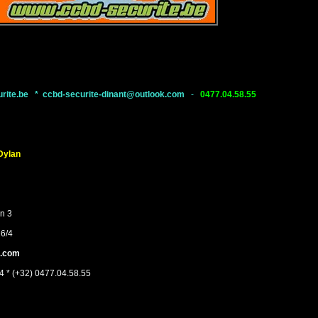
rite.be
*
ccbd-securite-dinant@outlook.com
-
0477.04.58.55
ylan
in 3
26/4
k.com
4 * (+32) 0477.04.58.55