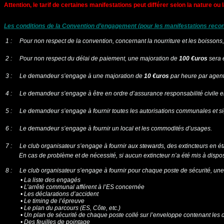
Attention, le tarif de certaines manifestations peut différer selon la nature ou l
Les conditions de la Convention d’engagement (pour les manifestations recon
 1 : Pour non respect de la convention, concernant la nourriture et les boisson
 2 : Pour non respect du délai de paiement, une majoration de
100 €uros
sera e
3 : Le demandeur s’engage à une majoration de
10 €uros
par heure par agent,
 4 : Le demandeur s’engage à être en ordre d’assurance responsabilité civile e
 5 : Le demandeur s’engage à fournir toutes les autorisations communales et sig
 6 : Le demandeur s’engage à fournir un local et les commodités d’usages.
 7 : Le club organisateur s’engage à fournir aux stewards, des extincteurs en ét
En cas de problème et de nécessité, si aucun extincteur n’a été mis à dispositi
 8 : Le club organisateur s’engage à fournir pour chaque poste de sécurité, un
• La liste des engagés
• L’arrêté communal afférent à l’ES concernée
• Les déclarations d’accident
• Le timing de l’épreuve
• Le plan du parcours (ES, Côte, etc.)
• Un plan de sécurité de chaque poste collé sur l’enveloppe contenant les 
• Des feuilles de pointage