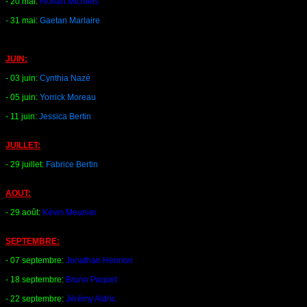
- 20 mai:
Florian Michiels
- 31 mai:
Gaetan Marlaire
JUIN:
- 03 juin:
Cynthia Nazé
- 05 juin:
Yorrick Moreau
- 11 juin:
Jessica Bertin
JUILLET:
- 29 juillet:
Fabrice Bertin
AOUT:
- 29 août:
Kévin Meunier
SEPTEMBRE:
- 07 septembre:
Jonathan Henrion
- 18 septembre:
Bruno Paquet
- 22 septembre:
Jérémy Aldric