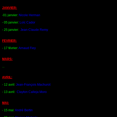
JANVIER:
-01 janvier:
Nicole Herman
- 05 janvier:
Loïc Cador
- 25 janvier:
Jean-Claude Remy
FEVRIER:
- 17 février:
Arnaud Fiey
MARS:
...
AVRIL:
- 12 avril:
Jean-François Machurot
- 13 avril:
Clayton Calleja Moro
MAI:
- 15 mai:
André Bertin