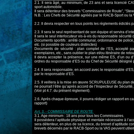
2.1. Il sera âgé, au minimum, de 23 ans et sera licencié C
sport
automobile.
Il sera détenteur des brevets “Commissaires de Route”, “Stew
N.B. : Les Chefs de Sécurité agréés par le RACB-Sport ou la 
2.2. Il devra respecter en tous points les règlements édictés 
2.3. Il sera le seul représentant de son équipe et servira d’in
Il sera le seul interlocuteur vis-à-vis du responsable sécurité
Documents sportifs : arrêté communal, ordonnance de police,
etc. (si possible de
couleurs distinctes)
Documents de sécurité : plan complet de l’ES, accepté par
exemplaires, etc., sans
oublier le plan et/ou itinéraire de ret
Il devra accepter la présence, sur une même ES, d’un ou d’
ordres du responsable d’ES
ou du Chef de Sécurité désigné p
2.4. Il sera responsable, en accord avec le responsable d’ES
par le responsable d’ES.
2.5. Il veillera à la mise en œuvre SCRUPULEUSE du plan de
ne pourrait l’être qu’après
accord de l’Inspecteur de Sécurité, 
(Voir pt 4.7. du présent règlement).
2.6. Après chaque épreuve, il pourra rédiger un rapport en
rapport)
Art. 3. - COMMISSAIRE DE ROUTE
3.1. Age minimum : 18 ans pour tous les Commissaires.
Il possédera l’aptitude physique et mentale nécessaire à l’a
sera détenteur, en
plus de sa licence, du brevet d’aptitude co
brevets décernés par le RACB-Sport ou la VAS peuvent utilem