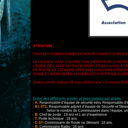
ATTENTION :
TOUS LES COMMISSAIRES DE ROUTE DOIVENT ETRE EN
LA LICENCE ASAF COUVRE SON DETENTEUR CONTRE
L’EGIDE DE L’ASAF, DU RACB-SPORT ET DE LA VAS, A 
DE ROUTE ET STEWARD OFFICIANT DANS DES
EPREUVE
STAGE ET AVOIR OBTENU UN BREVET D’APTITUDE COR
Depuis, un AR, daté du 28 mars 2003 et une « Circulaire OOP
Ordre des différents grades et âges minima par grade:
- A:
Responsable d’équipe de sécurité et/ou Responsable d’é
- B1-ST1:
Responsable adjoint d’équipe de Sécurité et Stewar
Selon le nombre de Commissaires dans l’équipe, un
- B:
Chef de poste : 19 ans et 1 an d’expérience.
- T:
Poste technique : 18 ans.
- C-ST:
Commissaire de Route ou Steward : 18 ans.
- R:
Commissaire Radio : 16 ans.