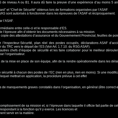
AS de niveau A ou B1.
Il aura dû faire la preuve d’une expérience d’au moins 5 an
ard” et “Chef de Sécurité” obtenus lors
de formations organisées par l’ASAF.
VAS sont autorisés à fonctionner dans les
épreuves de l’ASAF et réciproquement.
par l’ASAF.
termédiaire entre celle-ci et le responsable
d’ES.
 de l’épreuve afin d’obtenir les documents
nécessaires à sa mission.
 copie des attestations d’assurance et
du Gouvernement Provincial, feuilles de poin
 l’Inspecteur-Sécurité, plan réel des
postes occupés, déclarations ASAF d’acc
our du TRC vers le départ de l’ES (Voir Art. 1.7.10. du RSG ASAF).
autres chefs d’équipe de sécurité et les
faire collaborer pour le meilleur déroule
ar l’organisateur.
, de la mise en place de son équipe, afin
de la rendre opérationnelle dans les déla
 sécurité à chacun des postes de l’EC (rien
en plus, rien en moins). Si une modific
lequel mettrait en application, la procédure prévue à cet effet
 cas de manquements graves constatés
dans l’organisation, en général (être correct 
ccomplissement de sa mission et, si
l’épreuve dans laquelle il officie fait partie de 
rrespondant à la fonction qu’il y exerce. Les licences et
ent servir en la matière.