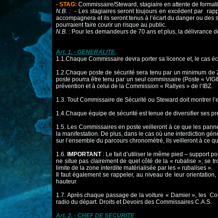
- STAG:
Commissaire/Steward, stagiaire en attente de formati
N.B. :
- Les stagiaires seront toujours en excédent par rap
accompagnera
et ils seront tenus à l’écart du danger ou des 
pourraient faire courir un risque au public.
N.B. :
Pour les demandeurs de 70 ans et plus, la délivrance d
Art. 1. - GENERALITE
1.1.Chaque Commissaire devra porter sa licence et, le cas é
1.2.Chaque poste de sécurité sera tenu par un minimum de 2
poste pourra être tenu par
un seul commissaire (Poste « VIGIE
prévention et à celui de la Commission « Rallyes » de
l’IBZ.
1.3. Tout Commissaire de Sécurité ou Steward doit montrer l’ex
1.4.Chaque équipe de sécurité est tenue de diversifier ses p
1.5. Les Commissaires en poste veilleront à ce que les pann
la manifestation. De plus,
dans le cas où une interdiction géné
sur l’ensemble du parcours chronométré, ils veilleront à ce 
1.6.
IMPORTANT
: Le fait d’utiliser le même pied – support p
ne situe pas clairement de
quel côté de la « rubalise », se
limite de la zone interdite matérialisée par les « rubalises ».
Il faut également se rappeler, au niveau de leur orientatio
hauteur.
1.7. Après chaque passage de la voiture « Damier », les Co
radio du départ. Droits et Devoirs des Commissaires C.A.S.
Art. 2. - CHEF DE SECURITE