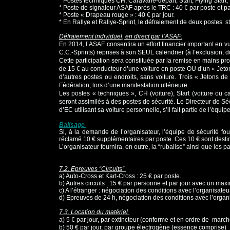
* Postes techniques
CH, Caravane-départ, Start, Flying Start, 
* Poste de signaleur ASAF après le TRC : 40 € par poste et pa
* Poste « Drapeau rouge » : 40 € par jour.
* En Rallye et Rallye-Sprint, le défraiement de deux postes 
Défraiement individuel, en direct par l’ASAF:
En 2014, l’ASAF consentira un effort financier important en 
C.C.-Sprints) reprises à son SEUL
calendrier (à l’exclusion,
Cette participation sera constituée par la remise en mains pr
de 15 € au conducteur
d’une voiture en poste OU d’un « Jet
d’autres postes ou endroits, sans voiture. Trois « Jetons 
Fédération, lors d’une
manifestation ultérieure.
Les postes « techniques », CH (voiture), Start (voiture ou c
seront assimilés à des postes de
sécurité. Le Directeur de Sé
d’EC utilisant sa voiture personnelle, s’il fait partie de l’équip
Balisage
Si, à la demande de l’organisateur, l’équipe de sécurité fo
réclamé 10 € supplémentaires
par poste. Ces 10 € sont desti
L’organisateur fournira, en outre, la “rubalise” ainsi que les
7.2. Epreuves “Circuits”
a) Auto-Cross et Kart-Cross : 25 € par poste.
b) Autres circuits : 15 € par personne et par jour avec un m
c) A l’étranger : négociation des conditions avec l’organisateu
d) Epreuves de 24 h, négociation des conditions avec l’organ
7.3. Location du matériel
a) 5 € par jour, par extincteur (conforme et en ordre de march
b) 50 € par jour, par groupe électrogène (essence comprise)