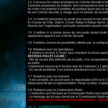
3.2. Il est sous les ordres prioritaires du Chef de Sécurité et 
Il prendra possession du matériel, fera connaissance avec les
de route n’est autorisé à
modifier, de quelque façon que ce soi
de son Chef de sécurité, à charge, pour ce dernier, de recueilli
3.3. Le matériel nécessaire au poste pour assurer le bon dér
En Course de Côte, Slalom, Circuit, Rallye et Rallye-Sprint,
(fournie par
l’organisateur, sauf autre convention passée entr
3.4. Il veillera à la bonne tenue de son poste durant toute 
rapidement rapport à son
Chef de Sécurité.
3.5. Il veillera, suivant les possibilités offertes par la configu
3.6. Relations avec les spectateurs
- Il veillera à les tenir à l’écart, pour maintenir la bonne appl
RESTERA POLI ET CALME !
- Afin de ne pas être débordé par le public, il lui est grande
au public.
L’expérience prouve qu’il est plus aisé de s’adresser à 1 spe
- En cas de problème, il en avisera directement son Chef de S
3.7. Relations avec les riverains
- Il est conseillé, en accord avec le responsable d’ES et le C
délais prescrits par la
réglementation. Passé ce délai, il appa
3.8. Relations avec le Commissaire Radio
- L’instruction qu’il donnera au Commissaire Radio sera rapid
- Le message qui lui sera donné par le Commissaire Radio s
N.B. : RAPIDITE ET PRECISION DES MESSAGES = SECU
Art. 4. - COMMISSAIRE RADIO