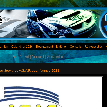
ention
Calendrier 2026
Recrutement
Matériel
Conseils
Rétrospective
« Précédent
|
Accueil
|
Suivant »
ou Stewards A.S.A.F. pour l'année 2021