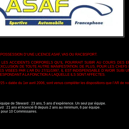
 POSSESSION D’UNE LICENCE ASAF, VAS OU RACBSPORT.
 LES ACCIDENTS CORPORELS QU’IL POURRAIT SUBIR AU
COURS DES E
L’EXCLUSION DE TOUTE AUTRE MANIFESTATION.
DE PLUS, POUR LES CHEFS
S VISEES PAR L’AR DU 27/11/1997, IL EST INDISPENSABLE D’AVOIR SUBI 
RESPONDANT A LA FONCTION A
LAQUELLE ILS SONT AFFECTES.
25 » datée du 1er avril 2006, sont venus compléter les
dispositions que l’AR de n
quipe de Steward : 23 ans, 5 ans
d’expérience. Un seul par équipe.
d : 21 ans et licencié B depuis 2 ans au
minimum, 6 par équipe.
 pour 10
Commissaires.