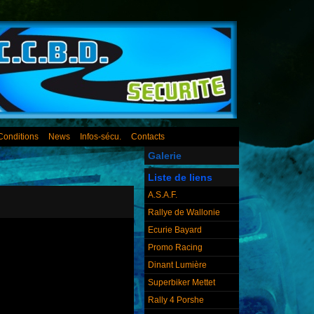
Conditions
News
Infos-sécu.
Contacts
Galerie
Liste de liens
A.S.A.F.
Rallye de Wallonie
Ecurie Bayard
Promo Racing
Dinant Lumière
Superbiker Mettet
Rally 4 Porshe