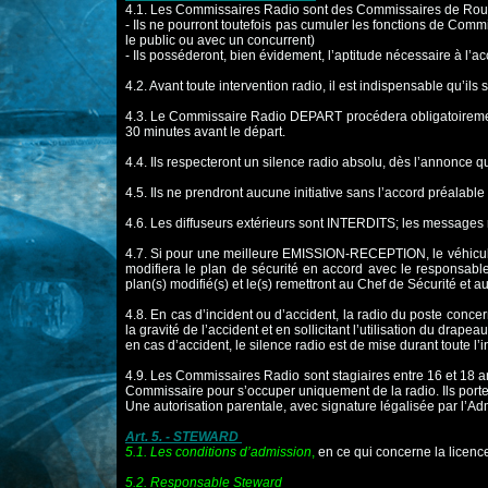
4.1. Les Commissaires Radio sont des Commissaires de Route
- Ils ne pourront toutefois pas cumuler les fonctions de Co
le public ou avec un
concurrent)
- Ils posséderont, bien évidement, l’aptitude nécessaire à l’
4.2. Avant toute intervention radio, il est indispensable qu’ils 
4.3. Le Commissaire Radio DEPART procédera obligatoirement
30 minutes avant le
départ.
4.4. Ils respecteront un silence radio absolu, dès l’annonce q
4.5. Ils ne prendront aucune initiative sans l’accord préalable
4.6. Les diffuseurs extérieurs sont INTERDITS; les message
4.7. Si pour une meilleure EMISSION-RECEPTION, le véhicul
modifiera le plan de sécurité
en accord avec le responsable 
plan(s) modifié(s) et le(s) remettront au Chef de Sécurité et a
4.8. En cas d’incident ou d’accident, la radio du poste conc
la gravité de l’accident
et en sollicitant l’utilisation du drap
en cas d’accident, le silence radio est de mise durant toute l’
4.9. Les Commissaires Radio sont stagiaires entre 16 et 18 an
Commissaire pour s’occuper
uniquement de la radio. Ils por
Une autorisation parentale, avec signature légalisée par l’
Art. 5. - STEWARD
5.1. Les conditions d’admission
,
en ce qui concerne la licence 
5.2. Responsable Steward