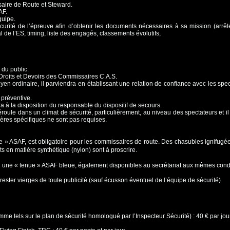
saire de Route et Steward.
SAF.
équipe.
écurité de l’épreuve afin d’obtenir les
documents nécessaires à sa mission (arr
 de l’ES, timing, liste des engagés, classements évolutifs,
t du public.
. Droits et Devoirs des Commissaires C.A.S.
yen ordinaire, il parviendra en
établissant une relation de confiance avec les spect
e préventive.
ttra à la disposition du responsable du
dispositif de secours.
éroule dans un climat de sécurité,
particulièrement, au niveau des spectateurs et il 
ères spécifiques ne sont pas requises.
e » ASAF, est obligatoire pour les commissaires
de route. Des chasubles ignifugée
s en matière synthétique (nylon) sont à proscrire.
u une « tenue » ASAF bleue, également
disponibles au secrétariat aux mêmes condi
ester vierges de toute publicité (sauf
écusson éventuel de l’équipe de sécurité)
comme tels sur le plan de sécurité homologué
par l’Inspecteur Sécurité) : 40 € par jou