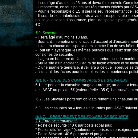
- Il sera âgé d’au moins 23 ans et devra être breveté Commis
- Il respectera, en tous points, les règlements édictés par l’A
- Pour le responsable d’ES, il sera le seul représentant de l’
- Il sera le seul interlocuteur vis-à-vis du responsable de s
police, attestation
d’assurance, plans des postes, plan général
etc.)
5.3. Steward
- Il sera âgé d’au moins 18 ans.
- Souriant, il remplira une fonction d’accueil et d’encadremen
- Il traitera chacun des spectateurs comme l’un de ses hôtes
- Tout en n’ayant que les mêmes pouvoirs que ceux d’un cito
consignes de
sécurité.
- Il agira en bon père de famille et, de préférence, de manièr
- Sur le site d’un accident, il agira de façon efficace et se me
- D’une manière générale, il veillera à ce que l’épreuve se d
assumant des
tâches pour lesquelles des compétences polici
Art. 6. - TENUE DES COMMISSAIRES ET STEWARDS
6.1.
Le port de la chasuble rouge ou orange, ou de la « tenu
de l’ASAF au prix de 5€ (valeur réelle :
35 €). Les survêtement
6.2.
Les Stewards porteront obligatoirement une chasuble o
6.3. Les chasubles ou « tenues » fournies par l’ASAF doivent r
Art. 7. - DEFRAIEMENT DES EQUIPES DE SECURITE
7.1. Epreuves “routières”
* Poste de sécurité : 40 € par poste et par jour.
* Postes dits “de vigie” (seulement autorisés si renseignés 
* Poste Steward : 40 € par poste et par jour.