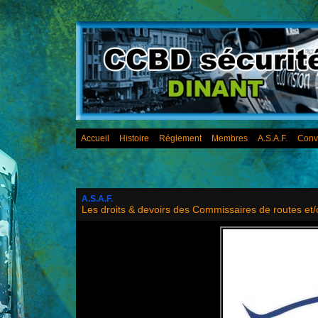
Accueil
Histoire
Réglement
Membres
A.S.A.F.
Conv
A.S.A.F.
Les droits & devoirs des Commissaires de routes et/