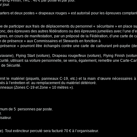
Flying Finish, TRC : 40 € par poste et par jour.
r jour.
starters et deux postes « drapeaux rouges »
est autorisé pour les épreuves comptant
vue de participer aux frais de déplacements
du personnel « sécuritaire » en place s
 donc, des épreuves des autres fédérations ou des épreuves jumelées avec
l’une d’e
opres, en cours de manifestation, par un
préposé de la Fédération, d’une carte de 
on de présence » aux Commissaires et Stewards en fonction à
de présence » pourront être échangés contre
une carte de carburant pré-payée (de
aravane), Flying Start (voiture), Drapeau
rouge/feux (voiture), Flying Finish (voit
curité, utilisant sa voiture personnelle, se verra, également, remettre une
Carte-Car
e
de Sécurité.
urnit le matériel (piquets, panneaux C-19,
etc.) et la main d’œuvre nécessaires à l’
nés à l’entretien et au remplacement du matériel détérioré.
 panneaux
(Zones C-19 et Zone « 10 mètres »).
aximum de 5 personnes par poste.
r.
isateur.
e). Tout extincteur percuté sera
facturé 70 € à l’organisateur.