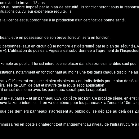
on et/ou de brevet : 18 ans.
port au nombre imposé par le plan de
sécurité. Ils fonctionneront sous la responsa
situations où, vu leur expérience réduite, ils
e la licence est subordonnée à la
production d’un certificat de bonne santé.
chéant, être en possession de son brevet
lorsqu’il sera en fonction.
 personnes (sauf en circuit où le nombre
est déterminé par le plan de sécurité). A
 »). L’utilisation de postes « Vigies » est subordonnée à l’agrément
de l’Inspecteur
emple au public. Il lui est interdit de se
placer dans les zones interdites sauf pour 
restations, notamment en fonctionnant au
moins une fois dans chaque discipline au
eaux C19 restent en place et bien visibles
aux endroits définis par le plan de sécur
ralisée de 10m. de part et d’autre de la route est d’application
qu’il en soit de même avec les panneaux
spécifiques la rappelant.
our la « rubalise » et un panneau C19, doit
être proscrit. Ce procédé sème, en effet, 
 trouve la zone interdite. Il en va de même pour les panneaux « Zones
de 10m. » qu
n, que ces derniers panneaux s’adressent
au public qui se déplace au delà des Z.I.
mmissaires en poste signaleront tout
manquement au niveau de l’infrastructure à 