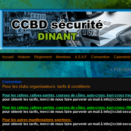
Accueil
Histoire
Réglement
Membres
A.S.A.F.
Convention
Calendrie
« Précéde
Convention
Pour les clubs organisateurs: tarifs & conditions
Pour les rallyes, rallyes-sprints, courses de côtes, auto-cross, kart-cross (rec
pour obtenir les tarifs, merci de nous faire parvenir un mail à
info@ccbd-secur
Pour les rallyes, rallyes-sprints, courses de côtes, auto-cross, kart-cross: (N
pour obtenir les tarifs, merci de nous faire parvenir un mail à
info@ccbd-secur
Pour les autres manifestations sportives:
pour obtenir les tarifs, merci de nous faire parvenir un mail à
info@ccbd-secur