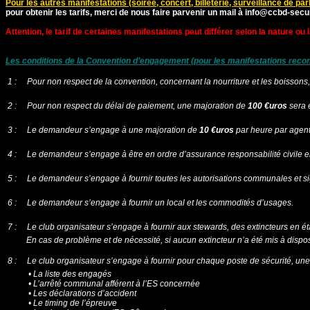
Pour les autres manifestations (soirée, concert, billeterie, surveillance de park
pour obtenir les tarifs, merci de nous faire parvenir un mail à
info@ccbd-secur
Attention, le tarif de certaines manifestations peut différer selon la nature ou l
Les conditions de la Convention d’engagement (pour les manifestations recon
 1 : Pour non respect de la convention, concernant la nourriture et les boisson
 2 : Pour non respect du délai de paiement, une majoration de
100 €uros
sera e
3 : Le demandeur s’engage à une majoration de
10 €uros
par heure par agent,
 4 : Le demandeur s’engage à être en ordre d’assurance responsabilité civile e
 5 : Le demandeur s’engage à fournir toutes les autorisations communales et sig
 6 : Le demandeur s’engage à fournir un local et les commodités d’usages.
 7 : Le club organisateur s’engage à fournir aux stewards, des extincteurs en ét
En cas de problème et de nécessité, si aucun extincteur n’a été mis à dispositi
 8 : Le club organisateur s’engage à fournir pour chaque poste de sécurité, un
• La liste des engagés
• L’arrêté communal afférent à l’ES concernée
• Les déclarations d’accident
• Le timing de l’épreuve