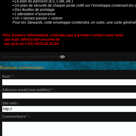
• Le plan du parcours (ES, Côte, etc.)
• Un plan de sécurité de chaque poste collé sur l’enveloppe contenant les 
• Des feuilles de pointage
• L’attestation d’assurance
• Un « laissez-passer » voiture
Pour les Stewards, cette enveloppe contiendra, en outre, une carte générale (s
Pour d'autres informations, n'hésitez pas à prendre contact avec nous
- par mail:
info@ccbd-securite.be
- par gsm au (+32) 0474.42.52.54
Rédigé par Administrateur . le Vendredi 26 Août 2011 à 21:43
|
{0}
Nouveau commentaire :
Nom * :
Adresse email (non publiée) * :
Site web :
Commentaire * :