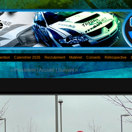
ention
Calendrier 2026
Recrutement
Matériel
Conseils
Rétrospective
« Précédent
|
Accueil
|
Suivant »