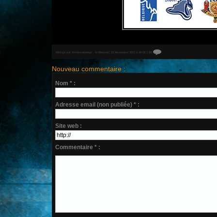
Rédigé par Administrateur . le Mercredi 22 Novembre 2017 à 20:53
|
{0}
Nouveau commentaire :
Nom * :
Adresse email (non publiée) * :
Site web :
Commentaire * :