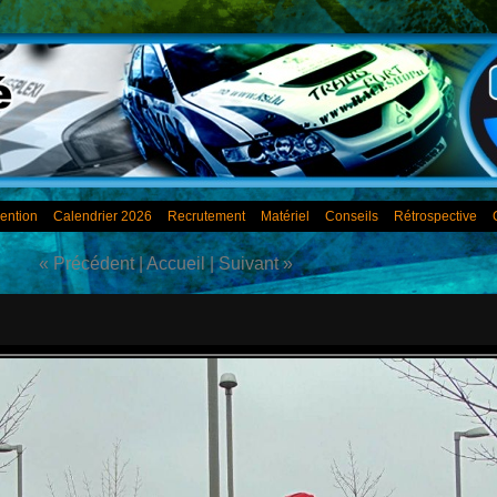
ention
Calendrier 2026
Recrutement
Matériel
Conseils
Rétrospective
« Précédent
|
Accueil
|
Suivant »