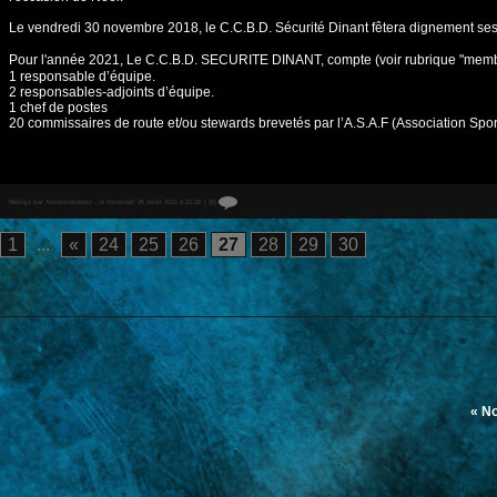
Le vendredi 30 novembre 2018, le C.C.B.D. Sécurité Dinant fêtera dignement ses 
Pour l'année 2021, Le C.C.B.D. SECURITE DINANT, compte (voir rubrique "memb
1 responsable d’équipe.
2 responsables-adjoints d’équipe.
1 chef de postes
20 commissaires de route et/ou stewards brevetés par l’A.S.A.F (Association Sp
Rédigé par Administrateur . le Vendredi 26 Août 2011 à 21:38
|
{0}
1
...
«
24
25
26
27
28
29
30
« N