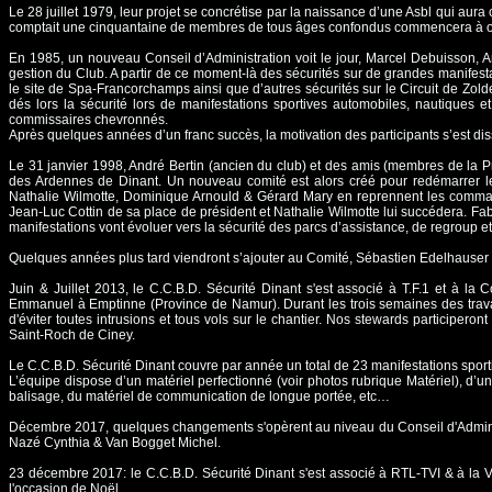
Le 28 juillet 1979, leur projet se concrétise par la naissance d’une Asbl qui au
comptait une cinquantaine de membres de tous âges confondus commencera à org
En 1985, un nouveau Conseil d’Administration voit le jour, Marcel Debuisson, 
gestion du Club. A partir de ce moment-là des sécurités sur de grandes manifesta
le site de Spa-Francorchamps ainsi que d’autres sécurités sur le Circuit de Zo
dés lors la sécurité lors de manifestations sportives automobiles, nautiques
commissaires chevronnés.
Après quelques années d’un franc succès, la motivation des participants s’est diss
Le 31 janvier 1998, André Bertin (ancien du club) et des amis (membres de la Pro
des Ardennes de Dinant. Un nouveau comité est alors créé pour redémarrer les
Nathalie Wilmotte, Dominique Arnould & Gérard Mary en reprennent les comman
Jean-Luc Cottin de sa place de président et Nathalie Wilmotte lui succédera. Fab
manifestations vont évoluer vers la sécurité des parcs d’assistance, de regroup et
Quelques années plus tard viendront s’ajouter au Comité, Sébastien Edelhauser
Juin & Juillet 2013, le C.C.B.D. Sécurité Dinant s'est associé à T.F.1 et à 
Emmanuel à Emptinne (Province de Namur). Durant les trois semaines des trava
d'éviter toutes intrusions et tous vols sur le chantier. Nos stewards participeron
Saint-Roch de Ciney.
Le C.C.B.D. Sécurité Dinant couvre par année un total de 23 manifestations sport
L’équipe dispose d’un matériel perfectionné (voir photos rubrique Matériel), d’u
balisage, du matériel de communication de longue portée, etc…
Décembre 2017, quelques changements s'opèrent au niveau du Conseil d'Administra
Nazé Cynthia & Van Bogget Michel.
23 décembre 2017: le C.C.B.D. Sécurité Dinant s'est associé à RTL-TVI & à la Vi
l'occasion de Noël.