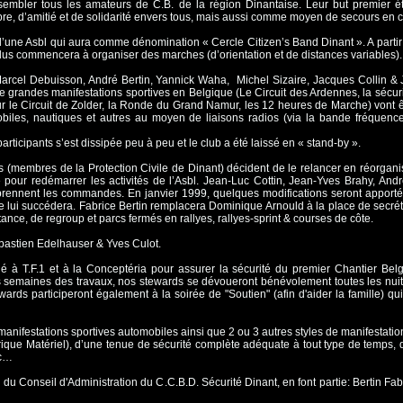
embler tous les amateurs de C.B. de la région Dinantaise. Leur but premier éta
ibre, d’amitié et de solidarité envers tous, mais aussi comme moyen de secours en c
e d’une Asbl qui aura comme dénomination « Cercle Citizen’s Band Dinant ». A parti
s commencera à organiser des marches (d’orientation et de distances variables)
 Marcel Debuisson, André Bertin, Yannick Waha, Michel Sizaire, Jacques Collin & 
de grandes manifestations sportives en Belgique (Le Circuit des Ardennes, la sécur
ur le Circuit de Zolder, la Ronde du Grand Namur, les 12 heures de Marche) vont 
omobiles, nautiques et autres au moyen de liaisons radios (via la bande fréque
ticipants s’est dissipée peu à peu et le club a été laissé en « stand-by ».
 (membres de la Protection Civile de Dinant) décident de le relancer en réorganisa
pour redémarrer les activités de l’Asbl. Jean-Luc Cottin, Jean-Yves Brahy, And
rennent les commandes. En janvier 1999, quelques modifications seront apporté
e lui succédera. Fabrice Bertin remplacera Dominique Arnould à la place de secréta
tance, de regroup et parcs fermés en rallyes, rallyes-sprint & courses de côte.
ébastien Edelhauser & Yves Culot.
socié à T.F.1 et à la Conceptéria pour assurer la sécurité du premier Chantier
 semaines des travaux, nos stewards se dévoueront bénévolement toutes les nuit
tewards participeront également à la soirée de "Soutien" (afin d'aider la famille) qu
anifestations sportives automobiles ainsi que 2 ou 3 autres styles de manifestatio
rique Matériel), d’une tenue de sécurité complète adéquate à tout type de temps, d
tc…
onseil d'Administration du C.C.B.D. Sécurité Dinant, en font partie: Bertin Fabri