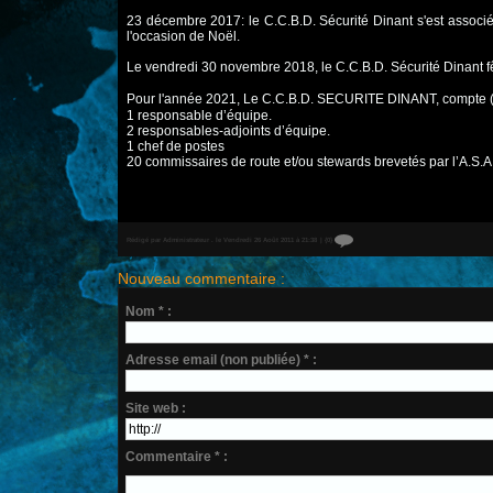
23 décembre 2017: le C.C.B.D. Sécurité Dinant s'est associé 
l'occasion de Noël.
Le vendredi 30 novembre 2018, le C.C.B.D. Sécurité Dinant fê
Pour l'année 2021, Le C.C.B.D. SECURITE DINANT, compte (v
1 responsable d’équipe.
2 responsables-adjoints d’équipe.
1 chef de postes
20 commissaires de route et/ou stewards brevetés par l’A.S.
Rédigé par Administrateur . le Vendredi 26 Août 2011 à 21:38
|
{0}
Nouveau commentaire :
Nom * :
Adresse email (non publiée) * :
Site web :
Commentaire * :