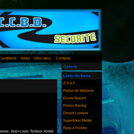
Conditions
News
Infos-sécu.
Contacts
Galerie
Liste de liens
A.S.A.F.
Rallye de Wallonie
Ecurie Bayard
Promo Racing
Dinant Lumière
Superbiker Mettet
Rally 4 Porshe
laise, Jean-Louis Tordeur, André