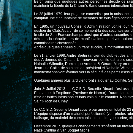
Bertin ainsi que quelques autres personnes décide de rass
maintenir la liberté de la Citizen’s Band comme information l
Le 28 juillet 1979, leur projet se concrétise par la naissanc
comptait une cinquantaine de membres de tous âges confondu
En 1985, un nouveau Conseil d’Administration voit le jour,
gestion du Club. A partir de ce moment-là des sécurités sur 
le site de Spa-Francorchamps ainsi que d’autres sécurités s
dés lors la sécurité lors de manifestations sportives aut
commissaires chevronnés.
Après quelques années d’un franc succès, la motivation des par
Le 31 janvier 1998, André Bertin (ancien du club) et des amis
des Ardennes de Dinant. Un nouveau comité est alors créé 
Nathalie Wilmotte, Dominique Arnould & Gérard Mary en rep
Jean-Luc Cottin de sa place de président et Nathalie Wilmott
manifestations vont évoluer vers la sécurité des parcs d’assis
Quelques années plus tard viendront s’ajouter au Comité, S
Juin & Juillet 2013, le C.C.B.D. Sécurité Dinant s'est as
Emmanuel à Emptinne (Province de Namur). Durant les trois
d'éviter toutes intrusions et tous vols sur le chantier. Nos s
Saint-Roch de Ciney.
Le C.C.B.D. Sécurité Dinant couvre par année un total de 23 m
L’équipe dispose d’un matériel perfectionné (voir photos rub
balisage, du matériel de communication de longue portée, e
Décembre 2017, quelques changements s'opèrent au niveau du C
Nazé Cynthia & Van Bogget Michel.