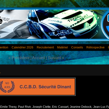
ention
Calendrier 2026
Recrutement
Matériel
Conseils
Rétrospective
« Précédent
|
Accueil
|
Suivant »
1
mile Thexy, Paul Rivir, Joseph Clette, Eric Cassart, Jeanine Debock, Jean-Luc Fa