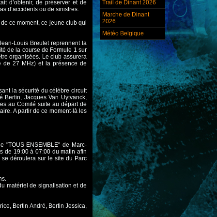
it d’obtenir, de préserver et de
Trail de Dinant 2026
as d’accidents ou de sinistres.
Marche de Dinant
2026
r de ce moment, ce jeune club qui
.
Météo Belgique
Jean-Louis Breulet reprennent la
ité de la course de Formule 1 sur
être organisées. Le club assurera
nce de 27 MHz) et la présence de
nt la sécurité du célèbre circuit
ré Bertin, Jacques Van Uytvanck,
es au Comité suite au départ de
ire. A partir de ce moment-là les
 Belge "TOUS ENSEMBLE" de Marc-
s de 19:00 à 07:00 du matin afin
i se déroulera sur le site du Parc
ns.
u matériel de signalisation et de
ce, Bertin André, Bertin Jessica,