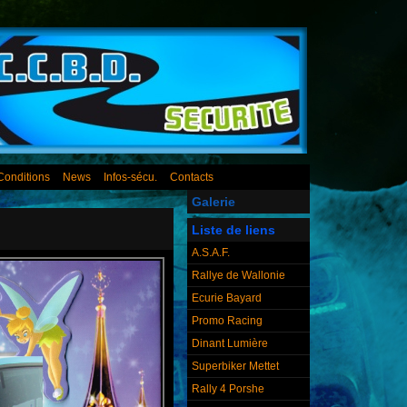
Conditions
News
Infos-sécu.
Contacts
Galerie
Liste de liens
A.S.A.F.
Rallye de Wallonie
Ecurie Bayard
Promo Racing
Dinant Lumière
Superbiker Mettet
Rally 4 Porshe