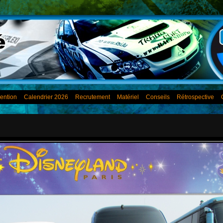
ention
Calendrier 2026
Recrutement
Matériel
Conseils
Rétrospective